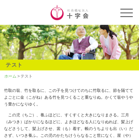
テスト
ホーム
>
テスト
竹取の翁、竹を取るに、この子を見つけてのちに竹取るに、節を隔てて
よごとに金（こがね）ある竹を見つくること重なりぬ。かくて翁やうや
う豊かになりゆく。
この児（ちご）、養ふほどに、すくすくと大きになりまさる。三月
（みつき）ばかりになるほどに、よきほどなる人になりぬれば、髪上げ
などさうして、髪上げさせ、裳（も）着す。帳のうちよりも出（い）だ
さず、いつき養ふ。この児のかたちけうらなること世になく、屋（や）